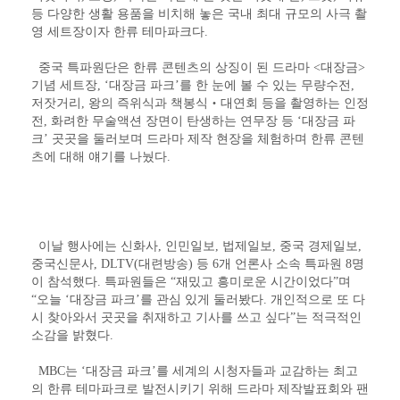
등 다양한 생활 용품을 비치해 놓은 국내 최대 규모의 사극 촬
영 세트장이자 한류 테마파크다.
중국 특파원단은 한류 콘텐츠의 상징이 된 드라마 <대장금>
기념 세트장, ‘대장금 파크’를 한 눈에 볼 수 있는 무량수전,
저잣거리, 왕의 즉위식과 책봉식‧대연회 등을 촬영하는 인정
전, 화려한 무술액션 장면이 탄생하는 연무장 등 ‘대장금 파
크’ 곳곳을 둘러보며 드라마 제작 현장을 체험하며 한류 콘텐
츠에 대해 얘기를 나눴다.
이날 행사에는 신화사, 인민일보, 법제일보, 중국 경제일보,
중국신문사, DLTV(대련방송) 등 6개 언론사 소속 특파원 8명
이 참석했다. 특파원들은 “재밌고 흥미로운 시간이었다”며
“오늘 ‘대장금 파크’를 관심 있게 둘러봤다. 개인적으로 또 다
시 찾아와서 곳곳을 취재하고 기사를 쓰고 싶다”는 적극적인
소감을 밝혔다.
MBC는 ‘대장금 파크’를 세계의 시청자들과 교감하는 최고
의 한류 테마파크로 발전시키기 위해 드라마 제작발표회와 팬